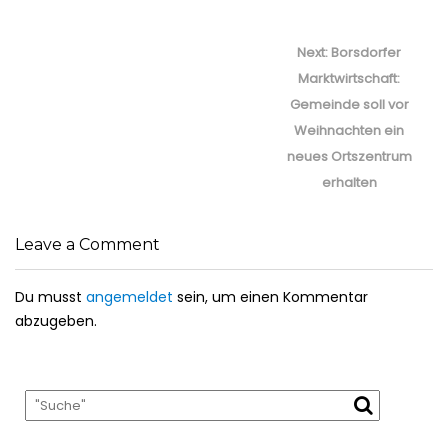
Beitragsnavigation
Next
Next:
Borsdorfer
post:
Marktwirtschaft:
Gemeinde soll vor
Weihnachten ein
neues Ortszentrum
erhalten
Leave a Comment
Du musst
angemeldet
sein, um einen Kommentar
abzugeben.