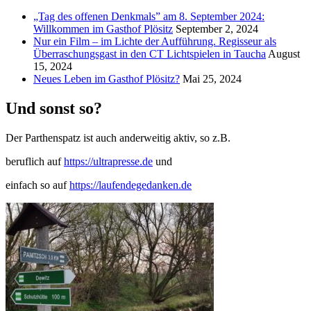
„Tag des offenen Denkmals” am 8. September 2024:
Willkommen im Gasthof Plösitz
September 2, 2024
Nur ein Film – im Lichte der Aufführung. Regisseur als
Überraschungsgast in den CT Lichtspielen in Taucha
August
15, 2024
Neues Leben im Gasthof Plösitz?
Mai 25, 2024
Und sonst so?
Der Parthenspatz ist auch anderweitig aktiv, so z.B.
beruflich auf
https://ultrapresse.de
und
einfach so auf
https://laufendegedanken.de