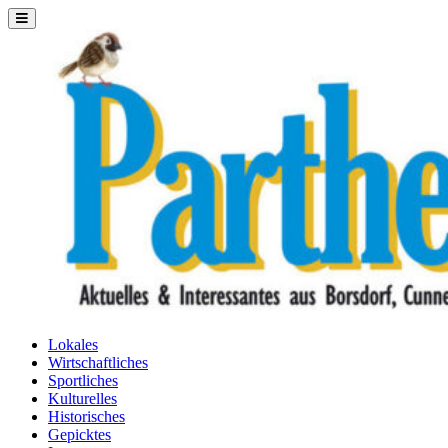
Skip
to
content
Lokales
Wirtschaftliches
Sportliches
Kulturelles
Historisches
Gepicktes