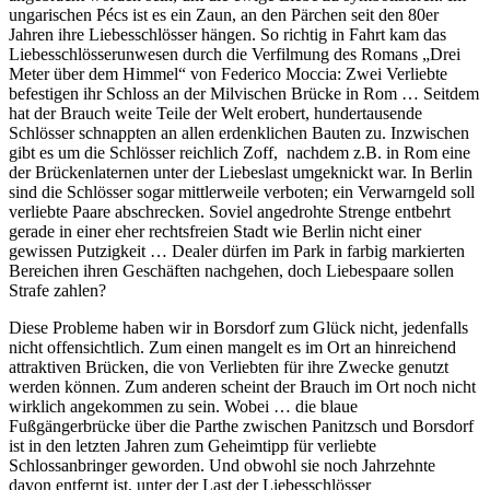
ungarischen Pécs ist es ein Zaun, an den Pärchen seit den 80er
Jahren ihre Liebesschlösser hängen. So richtig in Fahrt kam das
Liebesschlösserunwesen durch die Verfilmung des Romans „Drei
Meter über dem Himmel“ von Federico Moccia: Zwei Verliebte
befestigen ihr Schloss an der Milvischen Brücke in Rom … Seitdem
hat der Brauch weite Teile der Welt erobert, hundertausende
Schlösser schnappten an allen erdenklichen Bauten zu. Inzwischen
gibt es um die Schlösser reichlich Zoff, nachdem z.B. in Rom eine
der Brückenlaternen unter der Liebeslast umgeknickt war. In Berlin
sind die Schlösser sogar mittlerweile verboten; ein Verwarngeld soll
verliebte Paare abschrecken. Soviel angedrohte Strenge entbehrt
gerade in einer eher rechtsfreien Stadt wie Berlin nicht einer
gewissen Putzigkeit … Dealer dürfen im Park in farbig markierten
Bereichen ihren Geschäften nachgehen, doch Liebespaare sollen
Strafe zahlen?
Diese Probleme haben wir in Borsdorf zum Glück nicht, jedenfalls
nicht offensichtlich. Zum einen mangelt es im Ort an hinreichend
attraktiven Brücken, die von Verliebten für ihre Zwecke genutzt
werden können. Zum anderen scheint der Brauch im Ort noch nicht
wirklich angekommen zu sein. Wobei … die blaue
Fußgängerbrücke über die Parthe zwischen Panitzsch und Borsdorf
ist in den letzten Jahren zum Geheimtipp für verliebte
Schlossanbringer geworden. Und obwohl sie noch Jahrzehnte
davon entfernt ist, unter der Last der Liebesschlösser