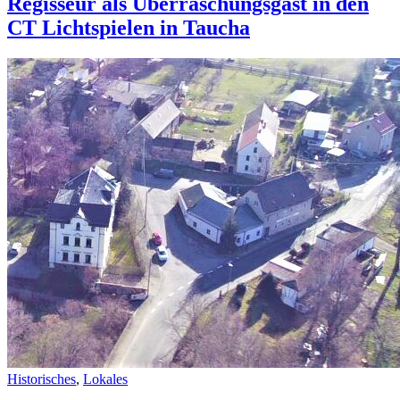
Regisseur als Überraschungsgast in den
CT Lichtspielen in Taucha
Historisches
,
Lokales