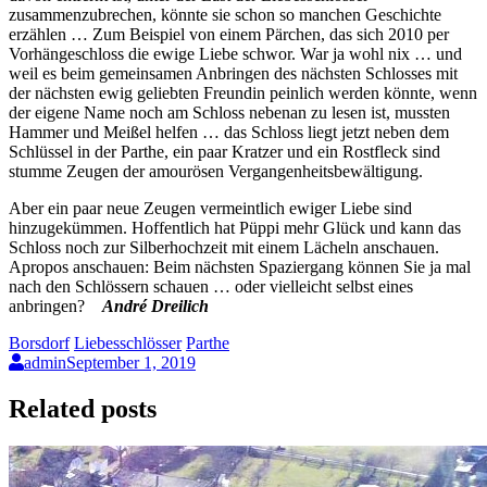
zusammenzubrechen, könnte sie schon so manchen Geschichte
erzählen … Zum Beispiel von einem Pärchen, das sich 2010 per
Vorhängeschloss die ewige Liebe schwor. War ja wohl nix … und
weil es beim gemeinsamen Anbringen des nächsten Schlosses mit
der nächsten ewig geliebten Freundin peinlich werden könnte, wenn
der eigene Name noch am Schloss nebenan zu lesen ist, mussten
Hammer und Meißel helfen … das Schloss liegt jetzt neben dem
Schlüssel in der Parthe, ein paar Kratzer und ein Rostfleck sind
stumme Zeugen der amourösen Vergangenheitsbewältigung.
Aber ein paar neue Zeugen vermeintlich ewiger Liebe sind
hinzugekümmen. Hoffentlich hat Püppi mehr Glück und kann das
Schloss noch zur Silberhochzeit mit einem Lächeln anschauen.
Apropos anschauen: Beim nächsten Spaziergang können Sie ja mal
nach den Schlössern schauen … oder vielleicht selbst eines
anbringen?
André Dreilich
Borsdorf
Liebesschlösser
Parthe
admin
September 1, 2019
Related posts