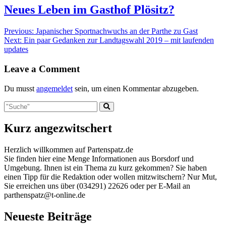
Neues Leben im Gasthof Plösitz?
Beitragsnavigation
Previous
Previous:
Japanischer Sportnachwuchs an der Parthe zu Gast
Next
post:
Next:
Ein paar Gedanken zur Landtagswahl 2019 – mit laufenden
post:
updates
Leave a Comment
Du musst
angemeldet
sein, um einen Kommentar abzugeben.
Kurz angezwitschert
Herzlich willkommen auf Partenspatz.de
Sie finden hier eine Menge Informationen aus Borsdorf und
Umgebung. Ihnen ist ein Thema zu kurz gekommen? Sie haben
einen Tipp für die Redaktion oder wollen mitzwitschern? Nur Mut,
Sie erreichen uns über (034291) 22626 oder per E-Mail an
parthenspatz@t-online.de
Neueste Beiträge