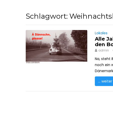
Schlagwort:
Weihnacht
Lokales
Alle J
den Bo
admin
Na, steht
noch ein 
Dänemark?
... weiter